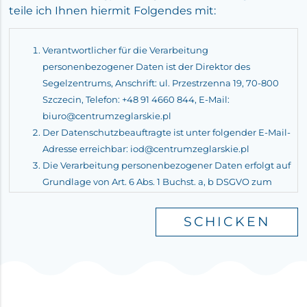
teile ich Ihnen hiermit Folgendes mit:
Verantwortlicher für die Verarbeitung
personenbezogener Daten ist der Direktor des
Segelzentrums, Anschrift: ul. Przestrzenna 19, 70-800
Szczecin, Telefon: +48 91 4660 844, E-Mail:
biuro@centrumzeglarskie.pl
Der Datenschutzbeauftragte ist unter folgender E-Mail-
Adresse erreichbar:
iod@centrumzeglarskie.pl
Die Verarbeitung personenbezogener Daten erfolgt auf
Grundlage von Art. 6 Abs. 1 Buchst. a, b DSGVO zum
Zwecke der Personalbeschaffung und der
Durchführung von Aufgaben im Zusammenhang mit
der Umsetzung der Bestimmungen des
unterzeichneten Vertrags.
Der Umfang der verarbeiteten Daten entspricht den
Angaben in der Bewerbung des Kandidaten für die
Stelle des Verbindungsbeamten. Die Empfänger Ihrer