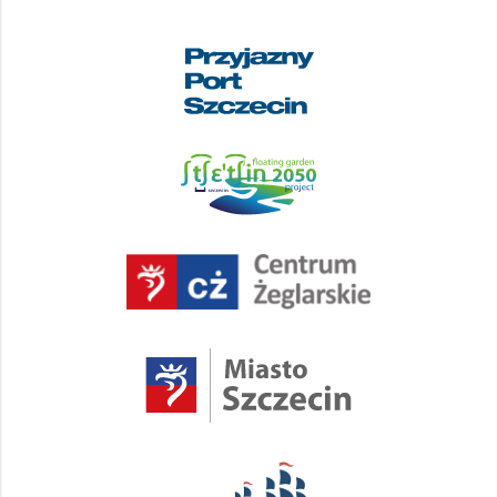
personenbezogenen Daten sind der
Projektveranstalter, die Versicherung und das
Unternehmen für Arbeitsschutz- und Erste-Hilfe-
Schulungen. Ihre Daten werden nicht an Empfänger
in Drittländern oder internationale Organisationen
weitergegeben. Die personenbezogenen Daten von
Personen, die sich für ein Auswahlverfahren bewerben,
werden wie folgt gespeichert: für einen Zeitraum von 5
Jahren nach Vertragsende bzw. bis zum Ende des
Jahres, in dem die Veranstaltung stattfindet – dies gilt
auch für Bewerbungen von Personen, die nicht für das
Auswahlverfahren qualifiziert waren. Sie haben das
Recht: Auskunft über Ihre personenbezogenen Daten
vom Verantwortlichen zu verlangen, die Berichtigung,
Löschung oder Einschränkung der Verarbeitung zu
verlangen und der Verarbeitung zu widersprechen. Sie
haben das Recht, eine Beschwerde bei der
Aufsichtsbehörde, d. h. dem Präsidenten des Amtes für
Datenschutz, einzureichen. Die Angabe Ihrer